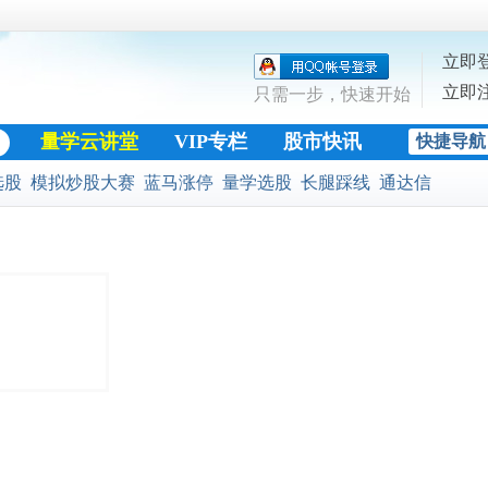
立即
立即
只需一步，快速开始
量学云讲堂
VIP专栏
股市快讯
快捷导航
股票公式
选股
模拟炒股大赛
蓝马涨停
量学选股
长腿踩线
通达信
黄金十字架