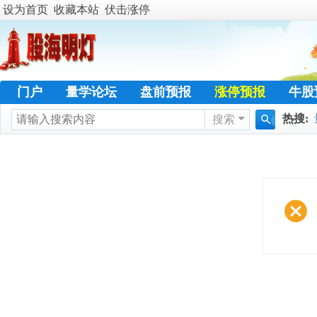
设为首页
收藏本站
伏击涨停
门户
量学论坛
盘前预报
涨停预报
牛股
热搜:
搜索
学员天地
名人传奇
特训专栏
日志
热
搜
暴涨选
索