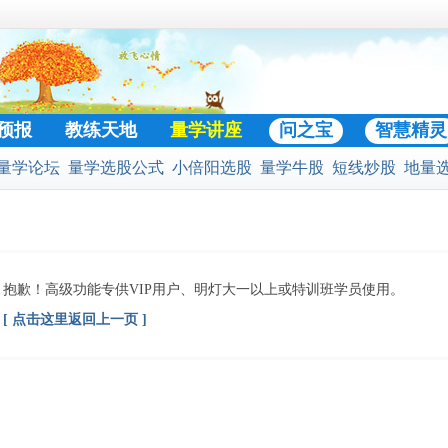
预报
教练天地
量学讲座
问之宝
智慧精灵
量学论坛
量学选股公式
小倍阳选股
量学牛股
短线炒股
地量
门好贴
股公式
预警选股公式
股票池
二号战法
黄金柱选股
凹口淘金
抱歉！高级功能专供VIP用户、明灯大一以上或特训班学员使用。
[ 点击这里返回上一页 ]