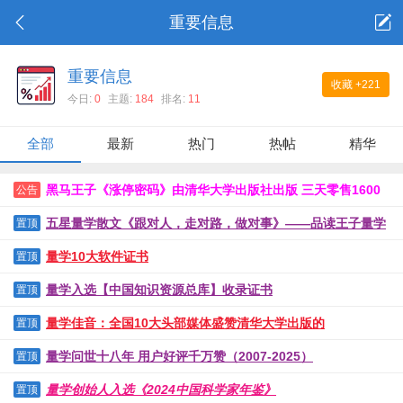
重要信息
重要信息
收藏
+221
今日:
0
主题:
184
排名:
11
全部
最新
热门
热帖
精华
黑马王子《涨停密码》由清华大学出版社出版 三天零售1600
公告
本创国图零售奇迹
五星量学散文《跟对人，走对路，做对事》——品读王子量学
置顶
三步曲
量学10大软件证书
置顶
量学入选【中国知识资源总库】收录证书
置顶
量学佳音：全国10大头部媒体盛赞清华大学出版的
置顶
《DeepSeek即时通》
量学问世十八年 用户好评千万赞（2007-2025）
置顶
量学创始人入选《2024中国科学家年鉴》
置顶