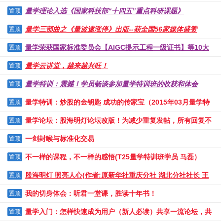
量学理论入选《国家科技部“十四五”重点科研课题》
置顶
量学三部曲之《量波逮涨停》出版--获全国56家媒体盛赞
置顶
量学荣获国家标准委员会【AIGC提示工程一级证书】等10大
置顶
荣誉
量学云讲堂，越来越兴旺！
置顶
量学特训：震撼！学员畅谈参加量学特训班的收获和体会
置顶
量学特训：炒股的金钥匙 成功的传家宝（2015年03月量学特
置顶
训有感）
量学论坛：股海明灯论坛改版！为减少重复发帖，所有回复不
置顶
再记学分！！
一剑封喉与标准化交易
置顶
不一样的课程，不一样的感悟(T25量学特训班学员 马磊）
置顶
股海明灯 照亮人心(作者:原新华社重庆分社 湖北分社社长 王
置顶
安)
我的切身体会：听君一堂课，胜读十年书！
置顶
量学入门：怎样快速成为用户（新人必读）共享一流论坛，共
置顶