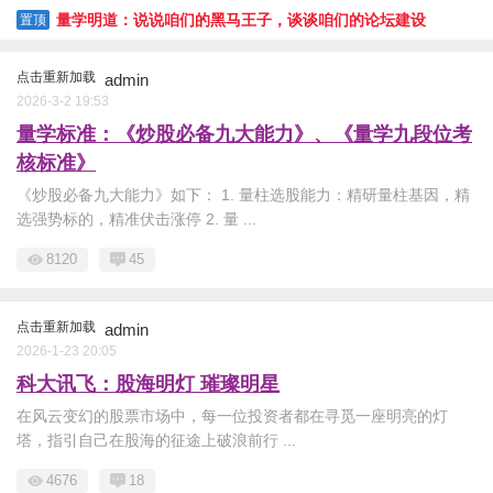
建和谐家园
量学明道：说说咱们的黑马王子，谈谈咱们的论坛建设
置顶
点击重新加载
admin
2026-3-2 19:53
量学标准：《炒股必备九大能力》、《量学九段位考
核标准》
《炒股必备九大能力》如下： 1. 量柱选股能力：精研量柱基因，精
选强势标的，精准伏击涨停 2. 量 ...
8120
45
点击重新加载
admin
2026-1-23 20:05
科大讯飞：股海明灯 璀璨明星
在风云变幻的股票市场中，每一位投资者都在寻觅一座明亮的灯
塔，指引自己在股海的征途上破浪前行 ...
4676
18