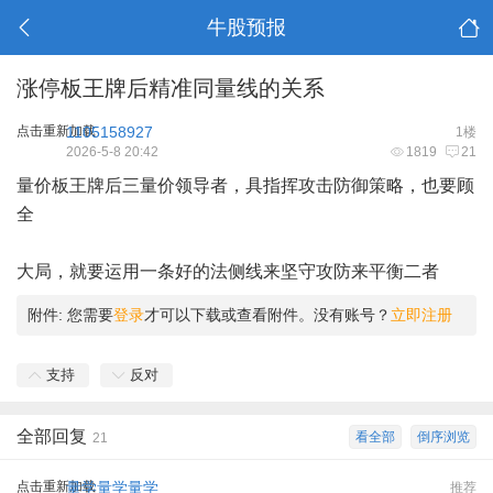
牛股预报
涨停板王牌后精准同量线的关系
点击重新加载
1105158927
1楼
2026-5-8 20:42
1819
21
量价板王牌后三量价领导者，具指挥攻击防御策略，也要顾
全
大局，就要运用一条好的法侧线来坚守攻防来平衡二者
附件:
您需要
登录
才可以下载或查看附件。没有账号？
立即注册
支持
反对
全部回复
看全部
倒序浏览
21
点击重新加载
量学量学量学
推荐