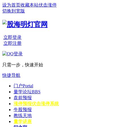
设为首页
收藏本站
伏击涨停
切换到宽版
立即登录
立即注册
只需一步，快速开始
快捷导航
门户
Portal
量学论坛
BBS
盘前预报
涨停预报
伏击涨停系统
牛股预报
教练天地
量学讲座