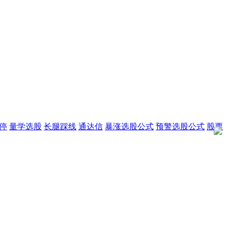
停
量学选股
长腿踩线
通达信
暴涨选股公式
预警选股公式
股票