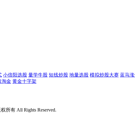
式
小倍阳选股
量学牛股
短线炒股
地量选股
模拟炒股大赛
蓝马涨
口淘金
黄金十字架
版权所有 All Rights Reserved.